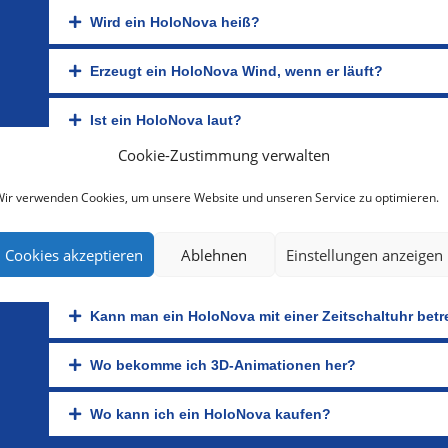
Wird ein HoloNova heiß?
Erzeugt ein HoloNova Wind, wenn er läuft?
Ist ein HoloNova laut?
Cookie-Zustimmung verwalten
Was passiert, wenn man in einen laufenden HoloNov
ir verwenden Cookies, um unsere Website und unseren Service zu optimieren.
Können mehrere HoloNova synchron geschaltet we
Cookies akzeptieren
Ablehnen
Einstellungen anzeigen
Gibt es auch größere Geräte?
Kann man ein HoloNova mit einer Zeitschaltuhr bet
Wo bekomme ich 3D-Animationen her?
Wo kann ich ein HoloNova kaufen?