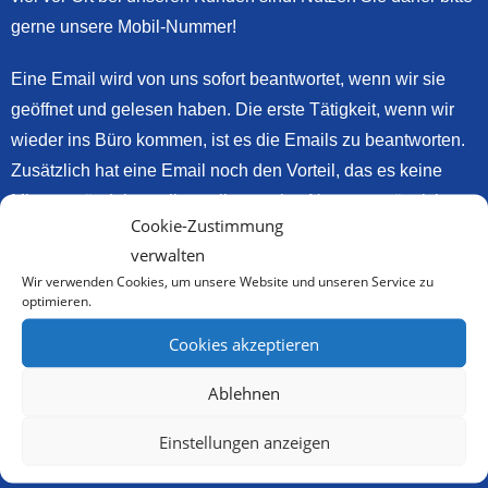
gerne unsere Mobil-Nummer!
Eine Email wird von uns sofort beantwortet, wenn wir sie
geöffnet und gelesen haben. Die erste Tätigkeit, wenn wir
wieder ins Büro kommen, ist es die Emails zu beantworten.
Zusätzlich hat eine Email noch den Vorteil, das es keine
Missverständnisse gibt, weil man eine Nummer o.ä. nicht
Cookie-Zustimmung
richtig verstanden hatte. Auch hat man die gesamte Anfrage
verwalten
vor sich und kann diese Schritt für Schritt abarbeiten bzw.
Wir verwenden Cookies, um unsere Website und unseren Service zu
beantworten.
optimieren.
Cookies akzeptieren
Unsere Telefonnummern sind:
Ablehnen
040 – 56 63 – 00 Büro
040 – 56 63 – 20 Ralf Biemann
Einstellungen anzeigen
0176 – 28 60 90 00 Mobil