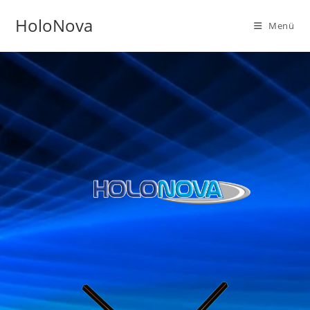
HoloNova
Menü