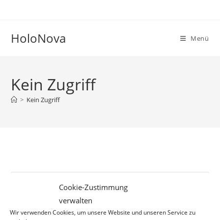
Zum
Inhalt
springen
HoloNova
Menü
Kein Zugriff
>
Kein Zugriff
Pre
Cookie-Zustimmung
Es
verwalten
to
Wir verwenden Cookies, um unsere Website und unseren Service zu
Neueste Beiträge
clo